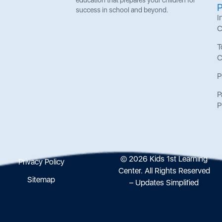
education that prepares your children for
success in school and beyond.
I
C
T
C
P
P
P
© 2026 Kids 1st Learning
Privacy Policy
Center. All Rights Reserved
Sitemap
– Updates Simplified