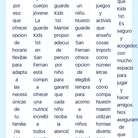
que
por
cuerpos
guardería
un
juegos
Kids
eso
jóvenes.
Kids
niño.
y
1st.
que
La
1st.
Nuestra
actividades
Es
ofrecemos
guardería
Mantenemos
guardería
que
seguro
opciones
Kids
proporciones
en
enseñan
y
de
1st
adecuadas
San
cosas
acogedor,
horarios
en
de
Fernando
importantes
con
flexibles
San
personal
ofrece
como
mucho
para
Fernando
por
opciones
números,
espacio
adaptarnos
está
niño
de
letras
para
a
comprometida
para
elegibilidad
y
jugar
las
a
garantizar
temprana
cómo
y
necesidades
ofrecer
que
para
compartir.
hacer
únicas
una
cada
acomodar
Nuestros
amigos.
de
nutrición
niño
a
maestros
Nos
tu
increíble
reciba
los
utilizan
aseguram
familia.
a
la
niños
formas
de
¡Ya
todos
atención
más
divertidas
que