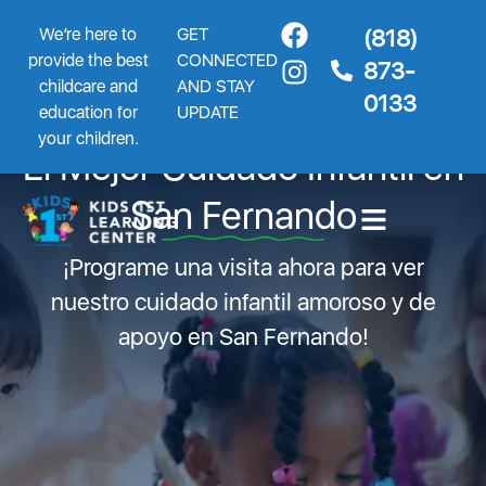
We’re here to
GET
(818)
provide the best
CONNECTED
873-
childcare and
AND STAY
0133
education for
UPDATE
your children.
El Mejor Cuidado Infantil en
San Fernando
¡Programe una visita ahora para ver
nuestro cuidado infantil amoroso y de
apoyo en San Fernando!