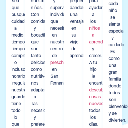
sea
nuestros
y
pequeños,
para
cada
que
niños.
supervisión
dándoles
ayudar
niño
busques
Con
individual
una
a
se
cuidado
comidas
que
ventaja
los
sienta
a
y
necesita
en
niños
especial
medio
bocadillos
en
su
a
y
tiempo,
que
nuestro
viaje
aprender
cuidado.
tiempo
son
centro
de
y
Es
completo
tanto
de
aprendizaje.
crecer.
como
o
deliciosos
preschool
A tu
una
incluso
como
en
hijo
gran
horarios
nutritivos,
San
le
familia
irregulares,
nos
Fernando.
encantará
donde
nuestra
adaptamos
descubrir
todos
guardería
a
cosas
son
tiene
las
nuevas
bienvenid
todo
necesidades
todos
y se
lo
y
los
divierten.
que
preferencias
días.