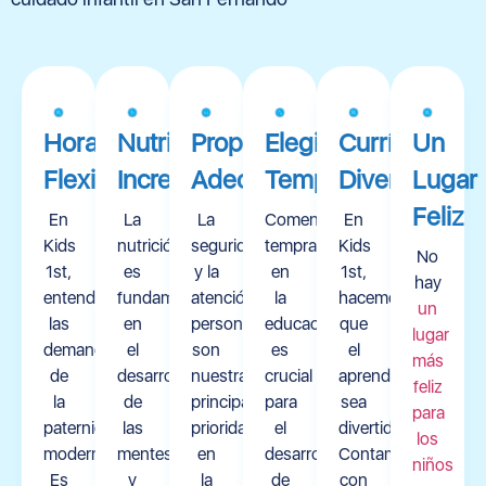
Horario
Nutrición
Proporciones
Elegibilidad
Currículo
Un
Flexible
Increíble
Adecuadas
Temprana
Divertido
Lugar
Feliz
En
La
La
Comenzar
En
Kids
nutrición
seguridad
temprano
Kids
No
1st,
es
y la
en
1st,
hay
entendemos
fundamental
atención
la
hacemos
un
las
en
personalizada
educación
que
lugar
demandas
el
son
es
el
más
de
desarrollo
nuestras
crucial
aprendizaje
feliz
la
de
principales
para
sea
para
paternidad
las
prioridades
el
divertido.
los
moderna.
mentes
en
desarrollo
Contamos
niños
Es
y
la
de
con